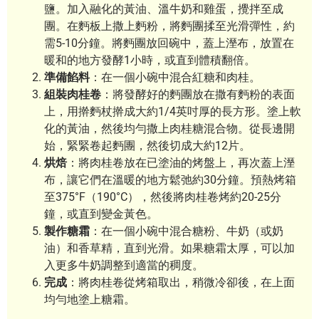
鹽。加入融化的黃油、溫牛奶和雞蛋，攪拌至成
團。在麪板上撒上麪粉，將麪團揉至光滑彈性，約
需5-10分鐘。將麪團放回碗中，蓋上溼布，放置在
暖和的地方發酵1小時，或直到體積翻倍。
準備餡料
：在一個小碗中混合紅糖和肉桂。
組裝肉桂卷
：將發酵好的麪團放在撒有麪粉的表面
上，用擀麪杖擀成大約1/4英吋厚的長方形。塗上軟
化的黃油，然後均勻撒上肉桂糖混合物。從長邊開
始，緊緊卷起麪團，然後切成大約12片。
烘焙
：將肉桂卷放在已塗油的烤盤上，再次蓋上溼
布，讓它們在溫暖的地方鬆弛約30分鐘。預熱烤箱
至375°F（190°C），然後將肉桂卷烤約20-25分
鐘，或直到變金黃色。
製作糖霜
：在一個小碗中混合糖粉、牛奶（或奶
油）和香草精，直到光滑。如果糖霜太厚，可以加
入更多牛奶調整到適當的稠度。
完成
：將肉桂卷從烤箱取出，稍微冷卻後，在上面
均勻地塗上糖霜。