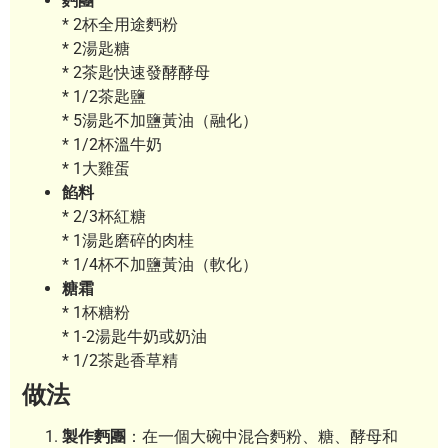
麪團
* 2杯全用途麪粉
* 2湯匙糖
* 2茶匙快速發酵酵母
* 1/2茶匙鹽
* 5湯匙不加鹽黃油（融化）
* 1/2杯溫牛奶
* 1大雞蛋
餡料
* 2/3杯紅糖
* 1湯匙磨碎的肉桂
* 1/4杯不加鹽黃油（軟化）
糖霜
* 1杯糖粉
* 1-2湯匙牛奶或奶油
* 1/2茶匙香草精
做法
製作麪團
：在一個大碗中混合麪粉、糖、酵母和