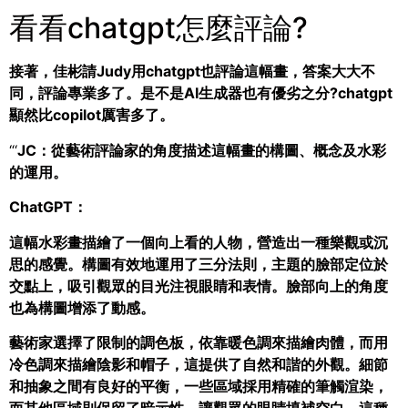
看看chatgpt怎麼評論?
接著，佳彬請Judy用chatgpt也評論這幅畫，答案大大不
同，評論專業多了。是不是AI生成器也有優劣之分?chatgpt
顯然比copilot厲害多了。
“‘
JC：從藝術評論家的角度描述這幅畫的構圖、概念及水彩
的運用。
ChatGPT
：
這幅水彩畫描繪了一個向上看的人物，營造出一種樂觀或沉
思的感覺。構圖有效地運用了三分法則，主題的臉部定位於
交點上，吸引觀眾的目光注視眼睛和表情。臉部向上的角度
也為構圖增添了動感。
藝術家選擇了限制的調色板，依靠暖色調來描繪肉體，而用
冷色調來描繪陰影和帽子，這提供了自然和諧的外觀。細節
和抽象之間有良好的平衡，一些區域採用精確的筆觸渲染，
而其他區域則保留了暗示性，讓觀眾的眼睛填補空白。這種