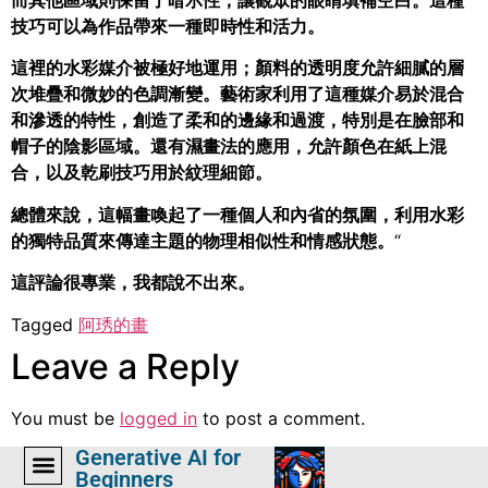
技巧可以為作品帶來一種即時性和活力。
這裡的水彩媒介被極好地運用；顏料的透明度允許細膩的層
次堆疊和微妙的色調漸變。藝術家利用了這種媒介易於混合
和滲透的特性，創造了柔和的邊緣和過渡，特別是在臉部和
帽子的陰影區域。還有濕畫法的應用，允許顏色在紙上混
合，以及乾刷技巧用於紋理細節。
總體來說，這幅畫喚起了一種個人和內省的氛圍，利用水彩
的獨特品質來傳達主題的物理相似性和情感狀態。
“
這評論很專業，我都說不出來。
Tagged
阿琇的畫
Leave a Reply
You must be
logged in
to post a comment.
Generative AI for
Beginners