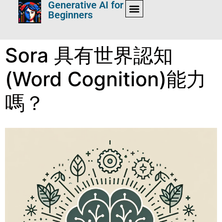
Generative AI for
Beginners
Sora 具有世界認知
(Word Cognition)能力
嗎？